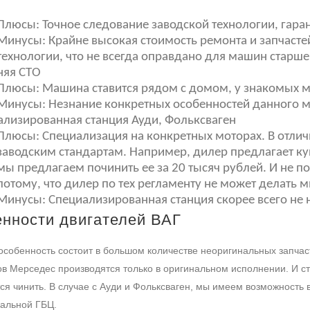
Плюсы: Точное следование заводской технологии, гара
Минусы: Крайне высокая стоимость ремонта и запчастей
технологии, что не всегда оправдано для машин старше
няя СТО
Плюсы: Машина ставится рядом с домом, у знакомых м
Минусы: Незнание конкретных особенностей данного 
ализированная станция Ауди, Фольксваген
Плюсы: Специализация на конкретных моторах. В отлич
заводским стандартам. Например, дилер предлагает куп
мы предлагаем починить ее за 20 тысяч рублей. И не по
потому, что дилер по тех регламенту не может делать 
Минусы: Специализированная станция скорее всего не
енности двигателей ВАГ
особенность состоит в большом количестве неоригинальных запчаст
в Мерседес производятся только в оригинальном исполнении. И ст
ся чинить. В случае с Ауди и Фольксваген, мы имеем возможность 
альной ГБЦ.