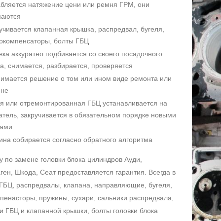
бляется натяжение цени или ремня ГРМ, они
маются
учивается клапанная крышка, распредвал, бугеля,
окомпенсаторы, болты ГБЦ
вка аккуратно подбивается со своего посадочного
а, снимается, разбирается, проверяется
имается решение о том или ином виде ремонта или
ене
я или отремонтированная ГБЦ устанавливается на
атель, закручивается в обязательном порядке новыми
тами
на собирается согласно обратного алгоритма
у по замене головки блока цилиндров Ауди,
ген, Шкода, Сеат предоставляется гарантия. Всегда в
ГБЦ, распредвалы, клапана, направляющие, бугеля,
пенасторы, пружины, сухари, сальники распредвала,
и ГБЦ и клапанной крышки, болты головки блока