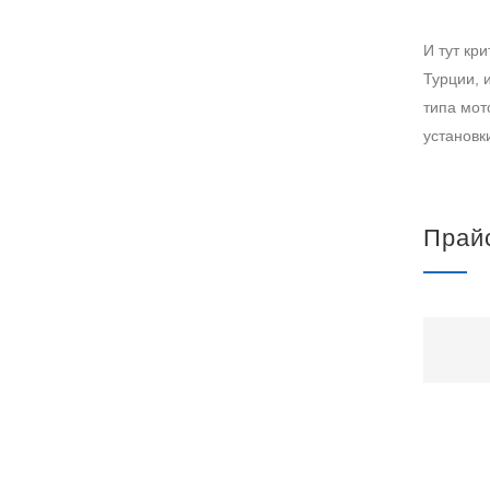
И тут кр
Турции, 
типа мот
установк
Прай