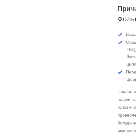
Прич
Фоль
Выра
Обры
ГБЦ,
буге
цили
Пере
фор
Последни
пошли га
головки 
проверяе
большинс
именно д