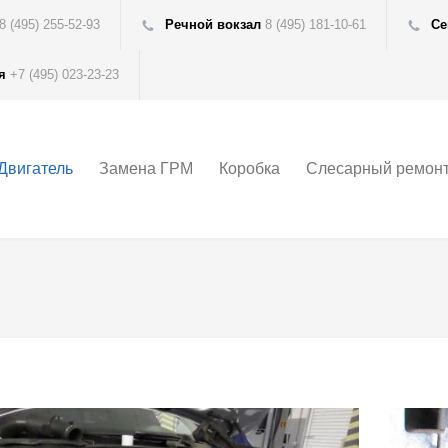
8 (495)
255-52-93
Речной вокзал
8 (495) 181-10-61
Се
я
+7 (495) 023-23-23
Двигатель
Замена ГРМ
Коробка
Слесарный ремон