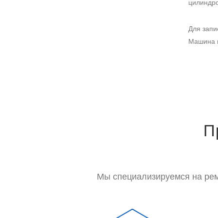
цилиндро
Для запи
Машина м
П
Мы специализируемся на рем