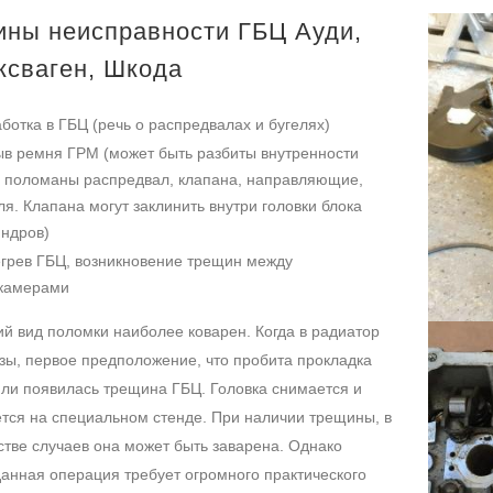
ины неисправности ГБЦ Ауди,
ксваген, Шкода
ботка в ГБЦ (речь о распредвалах и бугелях)
в ремня ГРМ (может быть разбиты внутренности
 поломаны распредвал, клапана, направляющие,
ля. Клапана могут заклинить внутри головки блока
ндров)
грев ГБЦ, возникновение трещин между
камерами
й вид поломки наиболее коварен. Когда в радиатор
зы, первое предположение, что пробита прокладка
или появилась трещина ГБЦ. Головка снимается и
тся на специальном стенде. При наличии трещины, в
тве случаев она может быть заварена. Однако
анная операция требует огромного практического