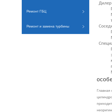
Дилер
Ремонт ГБЦ
Сосед
Ремонт и замена турбины
Специ
особ
Главная 
цилиндро
приходит
неоригин