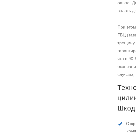
опыта. Д
вплоть д
При этом
ГБЦ (зав
трещину 
гарантир
что в 90
окончани
случаях,
Техно
цили
Шкод
Откр
крыш