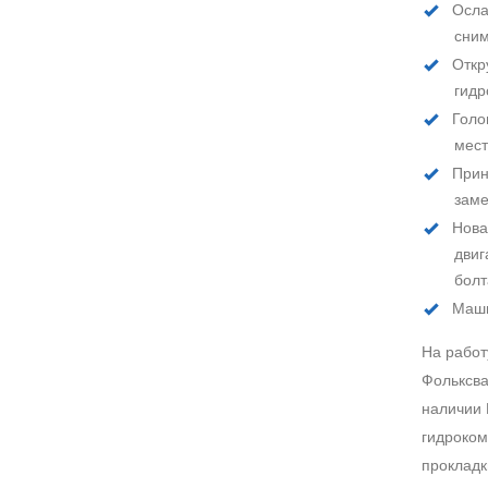
Осла
сни
Откр
гидр
Голо
мест
Прин
зам
Нова
двиг
бол
Маши
На работ
Фольксва
наличии 
гидроком
прокладк