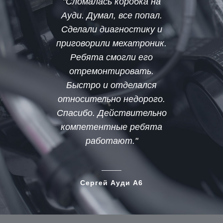
"Сломалась коробка на
"Уже
Ауди. Думал, все попал.
Сделали диагностику и
ко
приговорили мехатроник.
Ауд
Ребята смогли его
отремонтировать.
Быстро и отделался
относительно недорого.
Спасибо. Действительно
компетентные ребята
работают."
Сергей Ауди А6