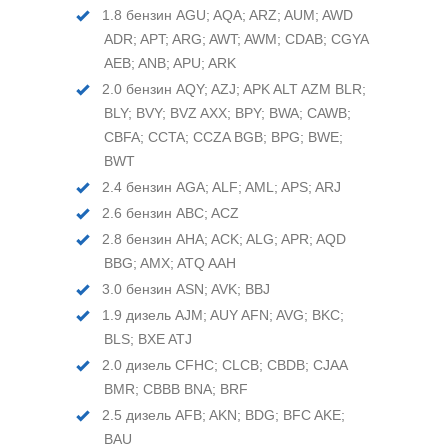
1.8 бензин AGU; AQA; ARZ; AUM; AWD
ADR; APT; ARG; AWT; AWM; CDAB; CGYA
AEB; ANB; APU; ARK
2.0 бензин AQY; AZJ; APK ALT AZM BLR;
BLY; BVY; BVZ AXX; BPY; BWA; CAWB;
CBFA; CCTA; CCZA BGB; BPG; BWE;
BWT
2.4 бензин AGA; ALF; AML; APS; ARJ
2.6 бензин ABC; ACZ
2.8 бензин AHA; ACK; ALG; APR; AQD
BBG; AMX; ATQ AAH
3.0 бензин ASN; AVK; BBJ
1.9 дизель AJM; AUY AFN; AVG; BKC;
BLS; BXE ATJ
2.0 дизель CFHC; CLCB; CBDB; CJAA
BMR; CBBB BNA; BRF
2.5 дизель AFB; AKN; BDG; BFC AKE;
BAU